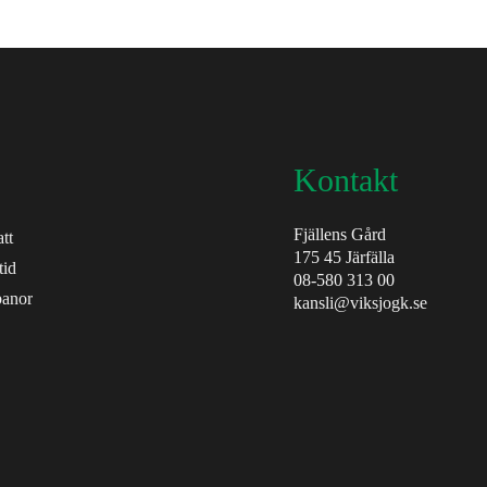
Kontakt
Fjällens Gård
tt
175 45 Järfälla
tid
08-580 313 00
banor
kansli@viksjogk.se