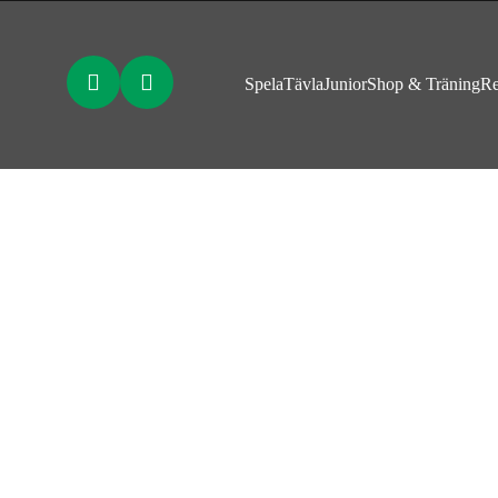
Spela
Tävla
Junior
Shop & Träning
Re