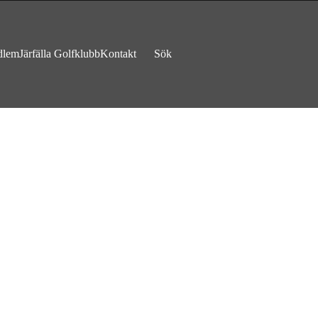
dlem
Järfälla Golfklubb
Kontakt
Sök