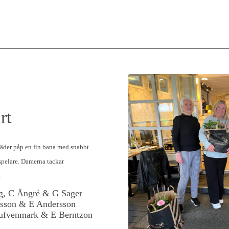
rt
 väder påp en fin bana med snabbt
 spelare. Damerna tackar
.
g, C Ängré & G Sager
lsson & E Andersson
eufvenmark & E Berntzon