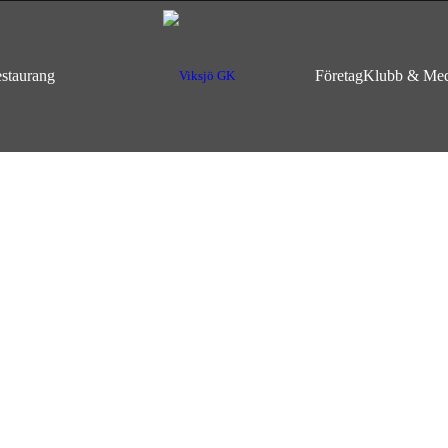
staurang
Företag
Klubb & Me