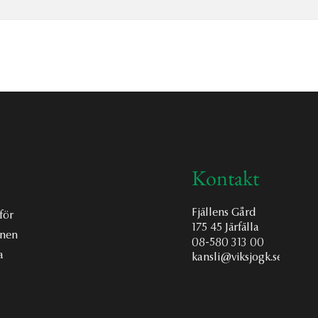
Kontakt
Fjällens Gård
för
175 45 Järfälla
onen
08-580 313 00
a
kansli@viksjogk.se