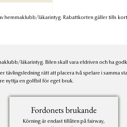
 av hemmaklubb/läkarintyg. Rabattkorten gäller tills korte
mmaklubb/läkarintyg. Bilen skall vara eldriven och ha godk
ger tävlingsledning rätt att placera två spelare i samma st
e nyttja en golfbil för eget bruk.
Fordonets brukande
Körning är endast tillåten på fairway,