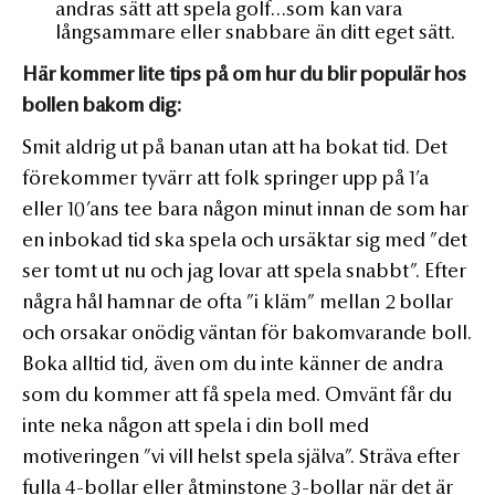
andras sätt att spela golf…som kan vara
långsammare eller snabbare än ditt eget sätt.
Här kommer lite tips på om hur du blir populär hos
bollen bakom dig:
Smit aldrig ut på banan utan att ha bokat tid. Det
förekommer tyvärr att folk springer upp på 1’a
eller 10’ans tee bara någon minut innan de som har
en inbokad tid ska spela och ursäktar sig med ”det
ser tomt ut nu och jag lovar att spela snabbt”. Efter
några hål hamnar de ofta ”i kläm” mellan 2 bollar
och orsakar onödig väntan för bakomvarande boll.
Boka alltid tid, även om du inte känner de andra
som du kommer att få spela med. Omvänt får du
inte neka någon att spela i din boll med
motiveringen ”vi vill helst spela själva”. Sträva efter
fulla 4-bollar eller åtminstone 3-bollar när det är