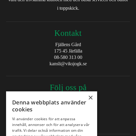
i toppskick.
Kontakt
Fjällens Gård
175 45 Järfälla
08-580 313 00
kansli@viksjogk.se
Följ oss på
×
Denna webbplats använder
Facebook
cookies
Instagram
Vi använder cookies för att anpassa
innehåll, annonser och för att analysera vår
trafik. Vi delar också information om din