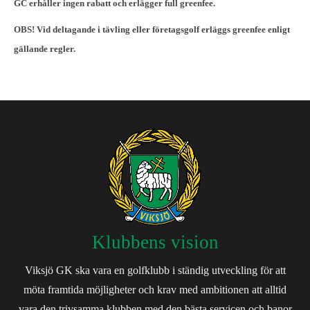
GC
erhåller ingen rabatt och erlägger full greenfee.
OBS! Vid deltagande i tävling eller företagsgolf erläggs greenfee enligt
gällande regler.
Klubbens vision
Viksjö GK ska vara en golfklubb i ständig utveckling för att
möta framtida möjligheter och krav med ambitionen att alltid
vara den trivsamma klubben med den bästa servicen och banor