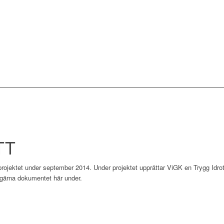
TT
 projektet under september 2014. Under projektet upprättar ViGK en Trygg Idr
gärna dokumentet här under.