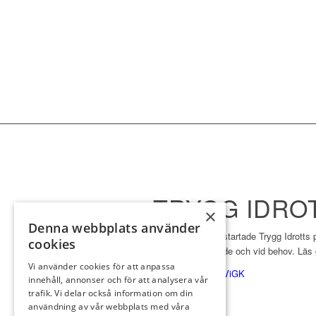
TRYGG IDRO
×
Denna webbplats använder
Viksjö Golfklubb startade Trygg Idrotts
cookies
uppdateras löpande och vid behov. Läs 
Vi använder cookies för att anpassa
TRYGG IDROTT ViGK
innehåll, annonser och för att analysera vår
trafik. Vi delar också information om din
användning av vår webbplats med våra