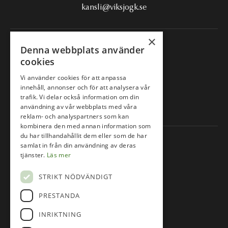
kansli@viksjogk.se
×
Följ oss på
Denna webbplats använder
cookies
Facebook
Vi använder cookies för att anpassa
innehåll, annonser och för att analysera vår
trafik. Vi delar också information om din
Instagram
användning av vår webbplats med våra
reklam- och analyspartners som kan
kombinera den med annan information som
du har tillhandahållit dem eller som de har
Information
samlat in från din användning av deras
tjänster.
Läs mer
Om oss
STRIKT NÖDVÄNDIGT
Lektioner & Kurser
Junior
PRESTANDA
Våra banor
INRIKTNING
Tävlingskalender