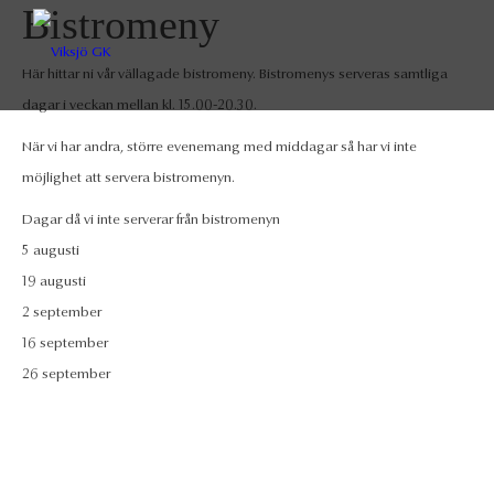
Bistromeny
Här hittar ni vår vällagade bistromeny. Bistromenys serveras samtliga
dagar i veckan mellan kl. 15.00-20.30.
När vi har andra, större evenemang med middagar så har vi inte
möjlighet att servera bistromenyn.
Dagar då vi inte serverar från bistromenyn
5 augusti
19 augusti
2 september
16 september
26 september