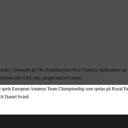
des i Danmark på The Scandinavian (New Course). Spelformen var slag
Morrison från USA efter särspel med två andra.
att spela European Amateur Team Championship som spelas på Royal Park 
 och Daniel Svärd.