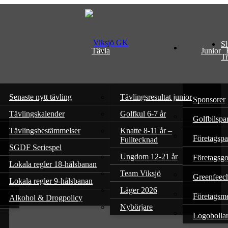
S
Tävla
Junior
Tr
Senaste nytt tävling
Tävlingsresultat junior
Sponsorer
Tävlingskalender
Golfkul 6-7 år
Golfbilspa
Tävlingsbestämmelser
Knatte 8-11 år –
Företagspa
Fulltecknad
SGDF Seriespel
Ungdom 12-21 år
Företagsgo
Lokala regler 18-hålsbanan
Team Viksjö
Greenfeec
Lokala regler 9-hålsbanan
Läger 2026
Företagsm
Alkohol & Drogpolicy
Nybörjare
Logobolla