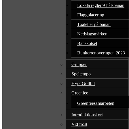
Lokala regler 9-hålsbanan
Flaggplacering
Toaletter på banan
Nedslagsmärken
Banskötsel
Bunkerrenoveringen 2023
Grupper
Speltempo
Hyra Golfbil
Greenfee
Greenfeesamarbeten
Introduktionskort
Vid frost