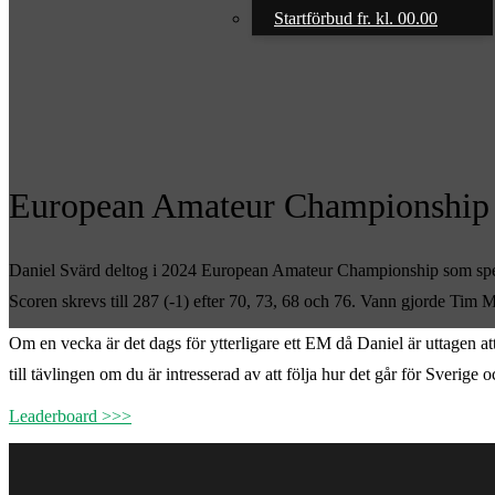
Startförbud fr. kl. 00.00
European Amateur Championship
Daniel Svärd deltog i 2024 European Amateur Championship som spela
Scoren skrevs till 287 (-1) efter 70, 73, 68 och 76. Vann gjorde Tim 
Om en vecka är det dags för ytterligare ett EM då Daniel är uttagen 
till tävlingen om du är intresserad av att följa hur det går för Sverige
Leaderboard >>>