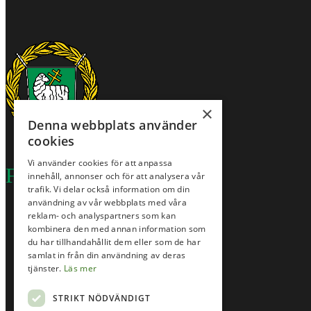
×
Denna webbplats använder
cookies
Vi använder cookies för att anpassa
Följ oss på
innehåll, annonser och för att analysera vår
trafik. Vi delar också information om din
användning av vår webbplats med våra
reklam- och analyspartners som kan
kombinera den med annan information som
Facebook
du har tillhandahållit dem eller som de har
samlat in från din användning av deras
tjänster.
Läs mer
Instagram
STRIKT NÖDVÄNDIGT