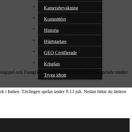
Kamerabevakning
Kommittéer
Historia
Hjärtstartare
GEO Certifierade
Krisplan
spel och Daniel kom på delad 16:e plats efter fyra spelade rundor.
Trygg idrott
i Italien. Tävlingen spelas under 9-13 juli. Nedan hittar du länken