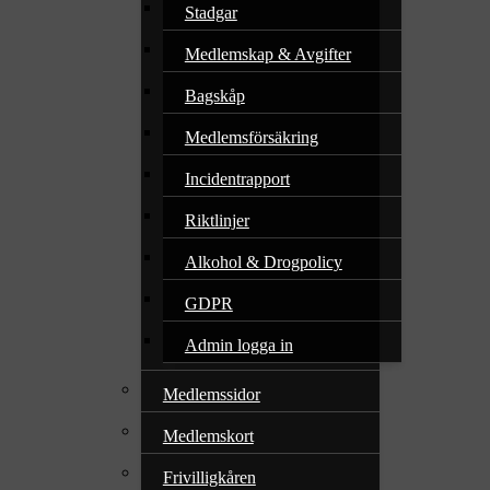
Stadgar
Medlemskap & Avgifter
Bagskåp
Medlemsförsäkring
Incidentrapport
Riktlinjer
Alkohol & Drogpolicy
GDPR
Admin logga in
Medlemssidor
Medlemskort
Frivilligkåren