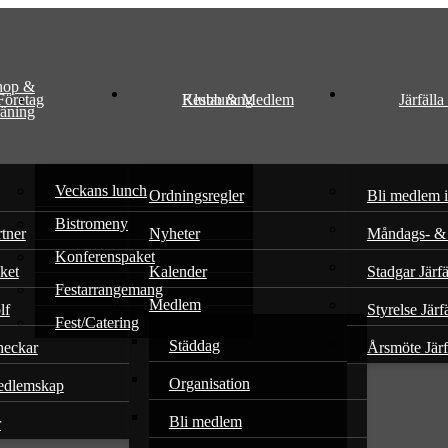
hop &
Företag
Klubb & Medlem
Restaurang
Järfäll
äning
Veckans lunch
Ordningsregler
Bli medlem i
Bistromeny
rtner
Nyheter
Måndags- & 
Konferenspaket
ket
Kalender
Stadgar Järf
Festarrangemang
Medlem
lf
Styrelse Jär
Fest/Catering
Städdag
heckar
Årsmöte Jär
Organisation
edlemskap
Bli medlem
r