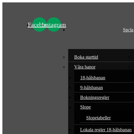
Facebook
Instagram
Spela
Boka starttid
Våra banor
18-hålsbanan
9-hålsbanan
Bokningsregler
Slope
Slopetabeller
Lokala regler 18-hålsbanan