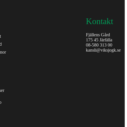
Kontakt
Fjällens Gård
t
175 45 Järfälla
d
08-580 313 00
kansli@viksjogk.se
anor
ser
b