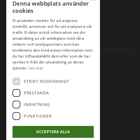
Följ oss på
Denna webbplats använder
cookies
Facebook
Vi använder cookies för att anpassa
innehåll, annonser och för att analysera vår
trafik. Vi delar också information om din
Instagram
användning av vår webbplats med våra
reklam- och analyspartners som kan
kombinera den med annan information som
du har tillhandahållit dem eller som de har
Information
samlat in från din användning av deras
tjänster.
Läs mer
Om oss
STRIKT NÖDVÄNDIGT
Lektioner & Kurser
Junior
PRESTANDA
Våra banor
INRIKTNING
Tävlingskalender
FUNKTIONER
Järfälla Golfklubb
Veckans lunch
ACCEPTERA ALLA
Företag