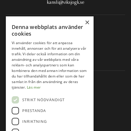
kansli@viksjogk.se
×
Följ oss på
Denna webbplats använder
cookies
Facebook
Vi använder cookies för att anpassa
innehåll, annonser och för att analysera vår
trafik. Vi delar också information om din
Instagram
användning av vår webbplats med våra
reklam- och analyspartners som kan
kombinera den med annan information som
du har tillhandahållit dem eller som de har
Information
samlat in från din användning av deras
tjänster.
Läs mer
Om oss
STRIKT NÖDVÄNDIGT
Lektioner & Kurser
Junior
PRESTANDA
Våra banor
INRIKTNING
Tävlingskalender