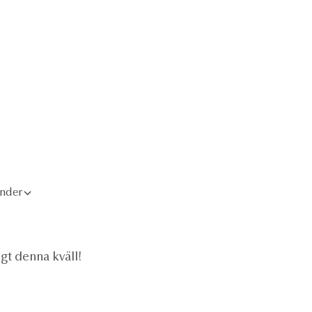
lendar
Office 365
Outlook Live
ender
gt denna kväll!