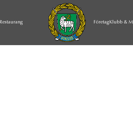
Restaurang
Företag
Klubb & 