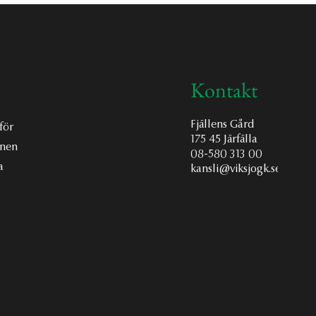
Kontakt
Fjällens Gård
för
175 45 Järfälla
onen
08-580 313 00
a
kansli@viksjogk.se