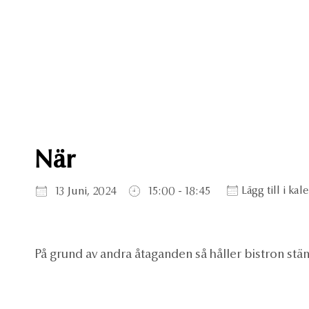
När
Ladda ner ICS
Google Kalender
iCa
Lägg till i kal
13 Juni, 2024
15:00 - 18:45
På grund av andra åtaganden så håller bistron stän