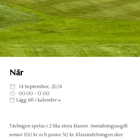
Ladda ner ICS
Google Kalender
iCalen
När
14 September, 2024
00:00 - 13:00
Lägg till i kalender
Tävlingen spelas i 2 lika stora klasser. Anmälningsavgift
senior 100 kr och junior 50 kr. Klassindelningen sker