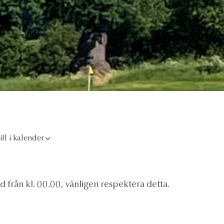
lendar
Office 365
Outlook Live
ill i kalender
 från kl. 00.00, vänligen respektera detta.