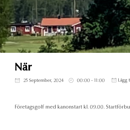
När
Ladda ner ICS
Google Kalender
iCa
Lägg t
25 September, 2024
00:00 - 11:00
Företagsgolf med kanonstart kl. 09.00. Startförbud