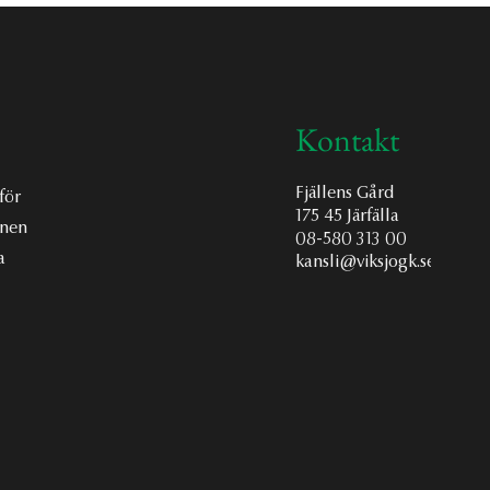
Kontakt
Fjällens Gård
för
175 45 Järfälla
onen
08-580 313 00
a
kansli@viksjogk.se