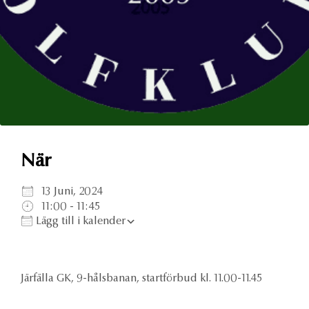
Ladda ner ICS
Google Kalender
iCalen
När
13 Juni, 2024
11:00 - 11:45
Lägg till i kalender
Järfälla GK, 9-hålsbanan, startförbud kl. 11.00-11.45