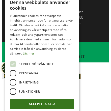
Denna webbplats använder
Junior
Våra banor
cookies
Tävlingskalender
Vi använder cookies för att anpassa
Järfälla Golfklubb
innehåll, annonser och för att analysera vår
Veckans lunch
trafik. Vi delar också information om din
Företag
användning av vår webbplats med våra
reklam- och analyspartners som kan
kombinera den med annan information som
du har tillhandahållit dem eller som de har
© Viksjö Golfklubb
samlat in från din användning av deras
Administration
tjänster.
Läs mer
Hemsidan levereras av Kust IT
STRIKT NÖDVÄNDIGT
Scroll
PRESTANDA
Hur kan vi hjälpa dig?
to
INRIKTNING
top
FUNKTIONER
ACCEPTERA ALLA