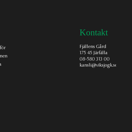
Kontakt
Fjällens Gård
för
175 45 Järfälla
onen
08-580 313 00
a
kansli@viksjogk.se