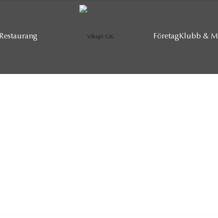
Restaurang
Företag
Klubb & 