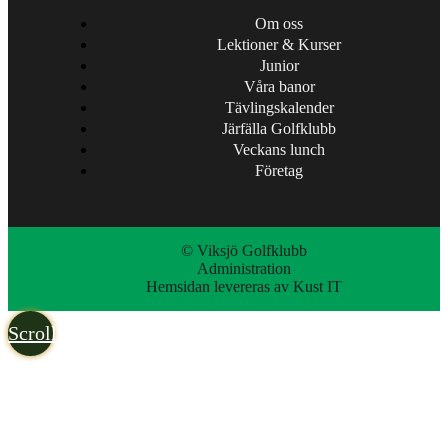
Om oss
Lektioner & Kurser
Junior
Våra banor
Tävlingskalender
Järfälla Golfklubb
Veckans lunch
Företag
© Viksjö Golfklubb
Administration
Hemsidan levereras av Kust IT
Scroll
to
top