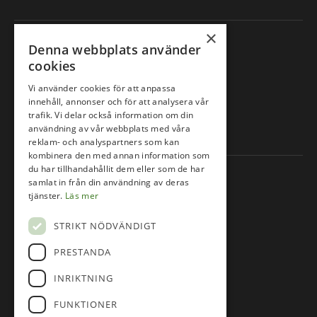
×
Följ oss på
Denna webbplats använder
cookies
Facebook
Vi använder cookies för att anpassa
innehåll, annonser och för att analysera vår
trafik. Vi delar också information om din
Instagram
användning av vår webbplats med våra
reklam- och analyspartners som kan
kombinera den med annan information som
du har tillhandahållit dem eller som de har
Information
samlat in från din användning av deras
tjänster.
Läs mer
Om oss
STRIKT NÖDVÄNDIGT
Lektioner & Kurser
Junior
PRESTANDA
Våra banor
INRIKTNING
Tävlingskalender
FUNKTIONER
Järfälla Golfklubb